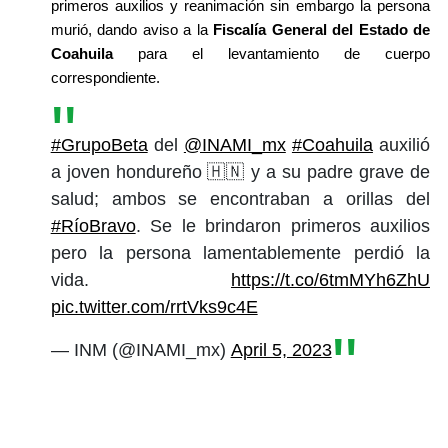
primeros auxilios y reanimación sin embargo la persona 
murió, dando aviso a la 
Fiscalía General del Estado de 
Coahuila
 para el levantamiento de cuerpo 
correspondiente.
#GrupoBeta
del
@INAMI_mx
#Coahuila
auxilió
a joven hondureño 🇭🇳 y a su padre grave de
salud; ambos se encontraban a orillas del
#RíoBravo
. Se le brindaron primeros auxilios
pero la persona lamentablemente perdió la
vida.
https://t.co/6tmMYh6ZhU
pic.twitter.com/rrtVks9c4E
— INM (@INAMI_mx)
April 5, 2023