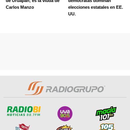
de Uruapan; es la viuda de
demócratas dominan
Carlos Manzo
elecciones estatales en EE.
UU.