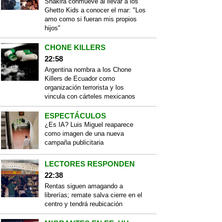
Shakira conmueve al llevar a los
Ghetto Kids a conocer el mar: "Los
amo como si fueran mis propios
hijos"
CHONE KILLERS
22:58
Argentina nombra a los Chone
Killers de Ecuador como
organización terrorista y los
vincula con cárteles mexicanos
ESPECTÁCULOS
¿Es IA? Luis Miguel reaparece
como imagen de una nueva
campaña publicitaria
LECTORES RESPONDEN
22:38
Rentas siguen amagando a
librerías; remate salva cierre en el
centro y tendrá reubicación