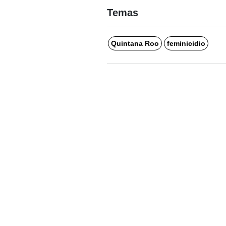
Temas
Quintana Roo
feminicidio