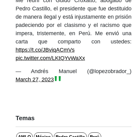
Me reuní con Guido Croxatto, abogado de
Pedro Castillo, el presidente que fue destituido
de manera ilegal y está injustamente en prisión
padeciendo por el clasismo y el racismo que
impera, tristemente, en Perú. Me envió una
carta que comparto con ustedes:
https://t.co/JBviqACmVs
pic.twitter.com/LKtQYvWaXx
— Andrés Manuel (@lopezobrador_)
March 27, 2023
Temas
AMLO
México
Pedro Castillo
Perú