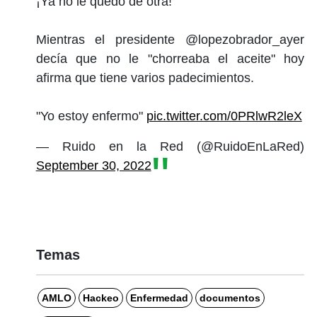
¡Ya no le quedo de otra!
Mientras el presidente @lopezobrador_ayer
decía que no le "chorreaba el aceite" hoy
afirma que tiene varios padecimientos.
"Yo estoy enfermo"
pic.twitter.com/0PRlwR2leX
— Ruido en la Red (@RuidoEnLaRed)
September 30, 2022
Temas
AMLO
Hackeo
Enfermedad
documentos