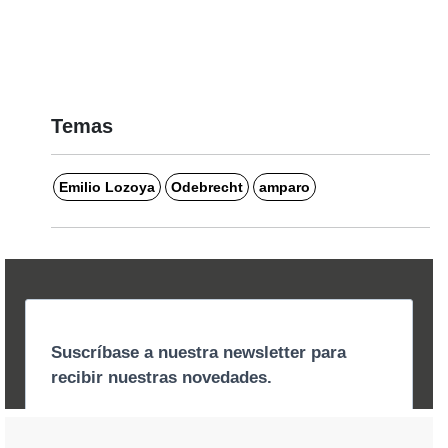
Temas
Emilio Lozoya
Odebrecht
amparo