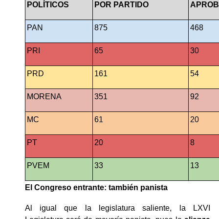
POLÍTICOS
POR PARTIDO
APROB
PAN
875
468
PRI
65
30
PRD
161
54
MORENA
351
92
MC
61
20
PT
20
8
PVEM
33
13
El Congreso entrante: también panista
Al igual que la legislatura saliente, la LXVI 