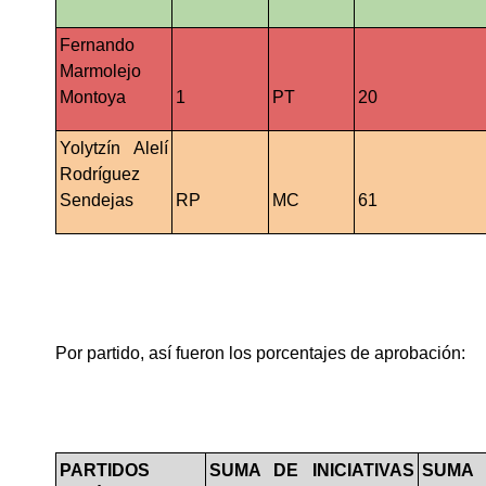
Fernando 
Marmolejo 
Montoya
1
PT
20
Yolytzín Alelí 
Rodríguez 
Sendejas
RP
MC
61
Por partido, así fueron los porcentajes de aprobación:
PARTIDOS 
SUMA DE INICIATIVAS 
SUMA I