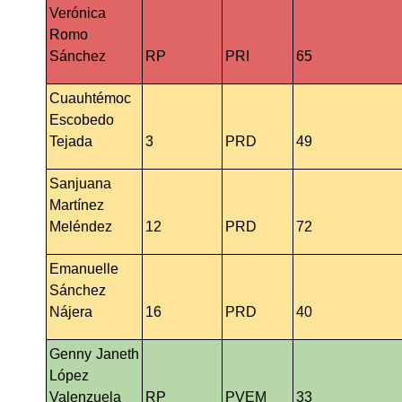
Verónica 
Romo 
Sánchez
RP
PRI
65
Cuauhtémoc 
Escobedo 
Tejada
3
PRD
49
Sanjuana 
Martínez 
Meléndez
12
PRD
72
Emanuelle 
Sánchez 
Nájera
16
PRD
40
Genny Janeth 
López 
Valenzuela
RP
PVEM
33