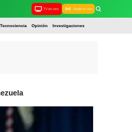
TV en vivo
Radio en vivo
Tecnociencia
Opinión
Investigaciones
nezuela