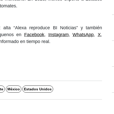
 tomates.
 alta “Alexa reproduce BI Noticias” y también
íguenos en
Facebook
,
Instagram
,
WhatsApp
,
X
,
informado en tiempo real.
te
México
Estados Unidos