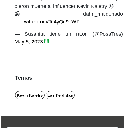
dieron muerte al lnfluencer Kevin Kaletry 😖
📹dahn_maldonado
pic.twitter.com/Tc4yQc9hWZ
— Susanita tiene un raton (@PosaTres)
May 5, 2023
Temas
Kevin Kaletry
Las Perdidas