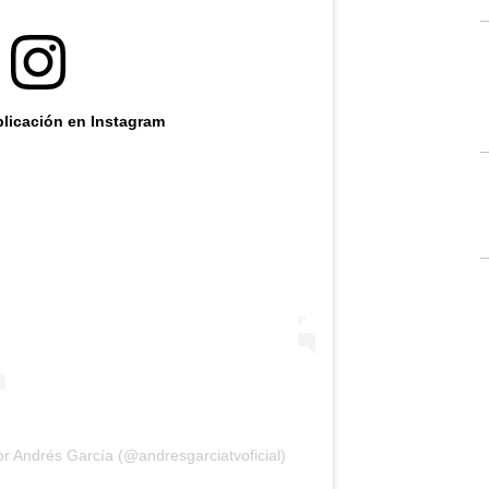
blicación en Instagram
 Andrés García (@andresgarciatvoficial)