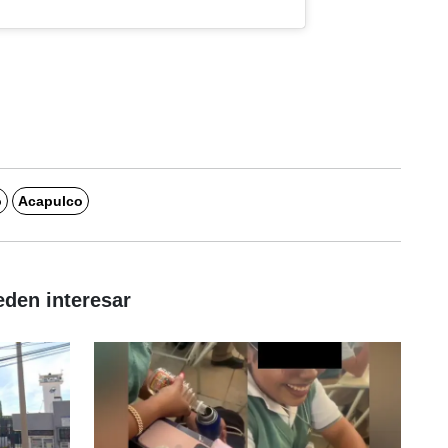
o
Acapulco
eden interesar