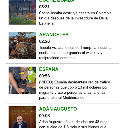
COCHE BOMBA
03:31
Coche-bomba destruye caseta en Colombia
un día después de la investidura de De la
Espriella
ARANCELES
02:26
Tequila vs. aranceles de Trump: la industria
confía en librarse gracias al whiskey y la
reciprocidad comercial
ESPAÑA
00:53
(VIDEO) España desmantela red de tráfico
de personas que cobró 13 mil dólares por
migrante y ató a personas a las lanchas
para cruzar el Mediterráneo
ADÁN AUGUSTO
00:08
Adán Augusto López: deudas por 48 mdp
con sueldo de 1.8 mdp y sus bienes que