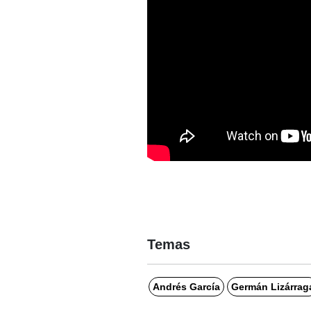
Temas
Andrés García
Germán Lizárrag