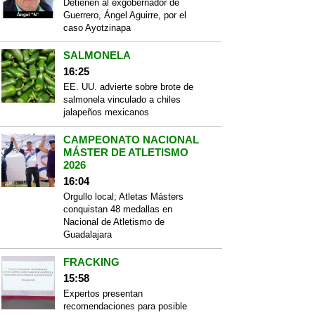
Detienen al exgobernador de
Guerrero, Ángel Aguirre, por el
caso Ayotzinapa
SALMONELA
16:25
EE. UU. advierte sobre brote de
salmonela vinculado a chiles
jalapeños mexicanos
CAMPEONATO NACIONAL
MÁSTER DE ATLETISMO
2026
16:04
Orgullo local; Atletas Másters
conquistan 48 medallas en
Nacional de Atletismo de
Guadalajara
FRACKING
15:58
Expertos presentan
recomendaciones para posible