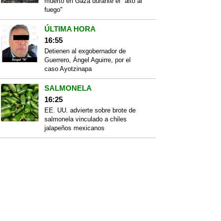
muerto en Gaza durante el "alto al
fuego"
ÚLTIMA HORA
16:55
Detienen al exgobernador de
Guerrero, Ángel Aguirre, por el
caso Ayotzinapa
SALMONELA
16:25
EE. UU. advierte sobre brote de
salmonela vinculado a chiles
jalapeños mexicanos