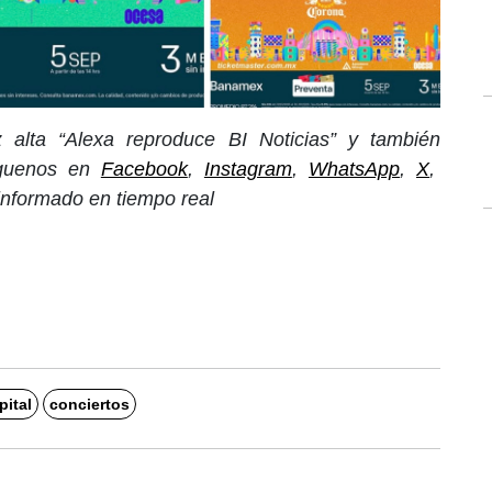
 alta “Alexa reproduce BI Noticias” y también
íguenos en
Facebook
,
Instagram
,
WhatsApp
,
X
,
informado en tiempo real
ital
conciertos