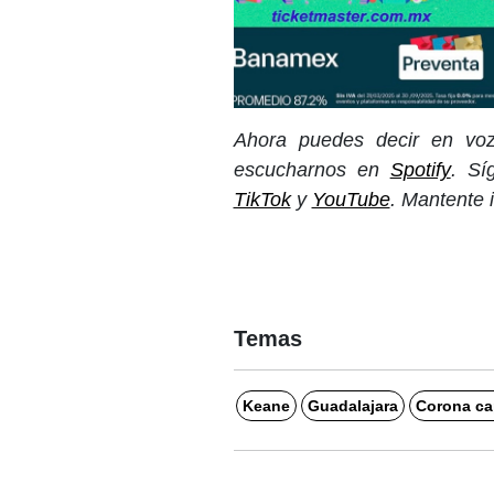
Ahora puedes decir en voz
escucharnos en
Spotify
. S
TikTok
y
YouTube
. Mantente 
Temas
Keane
Guadalajara
Corona cap