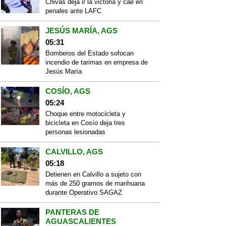
Chivas deja ir la victoria y cae en
penales ante LAFC
JESÚS MARÍA, AGS
05:31
Bomberos del Estado sofocan
incendio de tarimas en empresa de
Jesús María
COSÍO, AGS
05:24
Choque entre motocicleta y
bicicleta en Cosío deja tres
personas lesionadas
CALVILLO, AGS
05:18
Detienen en Calvillo a sujeto con
más de 250 gramos de marihuana
durante Operativo SAGAZ
PANTERAS DE
AGUASCALIENTES