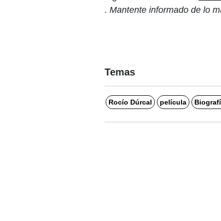
. Mantente informado de lo m
Temas
Rocío Dúrcal
película
Biograf