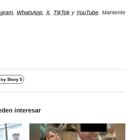
agram
,
WhatsApp
,
X
,
TikTok
y
YouTube
. Mantente
Toy Story 5
eden interesar