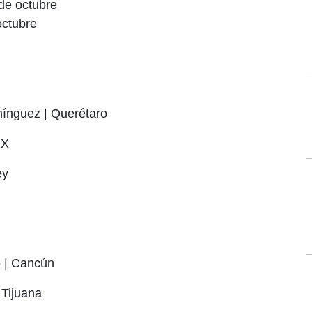
 de octubre
octubre
mínguez | Querétaro
MX
ey
 | Cancún
 Tijuana