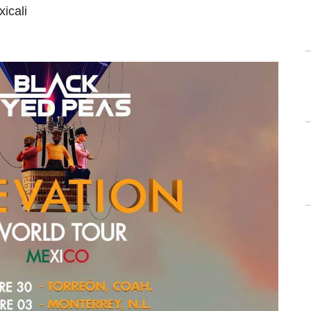
xicali
a