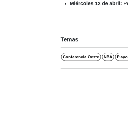
Miércoles 12 de abril:
Pe
Temas
Conferencia Oeste
NBA
Playo