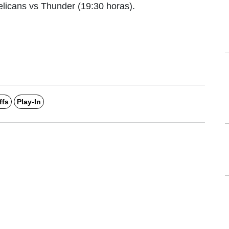
licans vs Thunder (19:30 horas).
ffs
Play-In