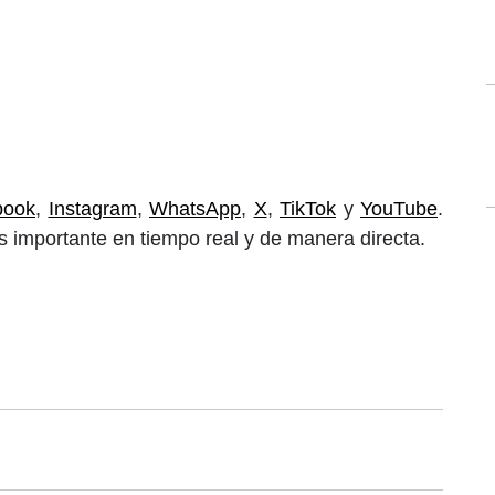
book
,
Instagram
,
WhatsApp
,
X
,
TikTok
y
YouTube
.
 importante en tiempo real y de manera directa.