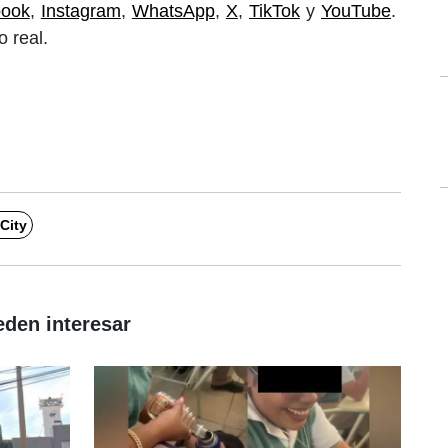
book
,
Instagram
,
WhatsApp
,
X
,
TikTok
y
YouTube
.
 real.
City
eden interesar