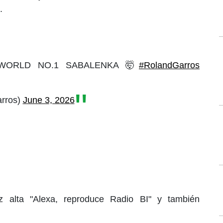
.
WORLD NO.1 SABALENKA 🤯
#RolandGarros
arros)
June 3, 2026
 alta "Alexa, reproduce Radio BI" y también