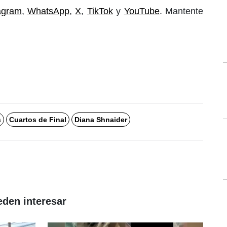
agram
,
WhatsApp
,
X
,
TikTok
y
YouTube
. Mantente
s
Cuartos de Final
Diana Shnaider
eden interesar