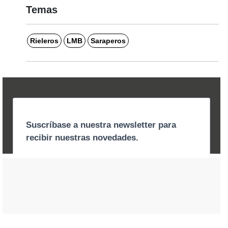
Temas
Rieleros
LMB
Saraperos