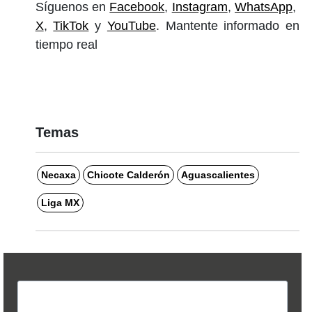
Síguenos en
Facebook
,
Instagram
,
WhatsApp
,
X
,
TikTok
y
YouTube
. Mantente informado en
tiempo real
Temas
Necaxa
Chicote Calderón
Aguascalientes
Liga MX