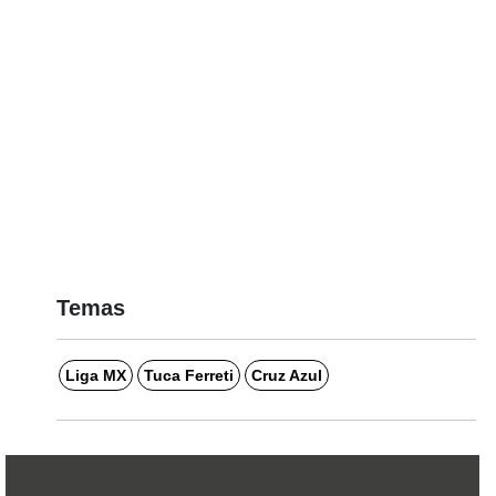
Temas
Liga MX
Tuca Ferreti
Cruz Azul