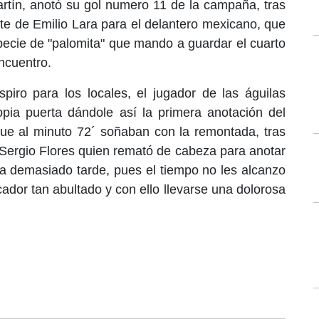
rtín, anotó su gol numero 11 de la campaña, tras
rte de Emilio Lara para el delantero mexicano, que
ecie de "palomita" que mando a guardar el cuarto
ncuentro.
piro para los locales, el jugador de las águilas
opia puerta dándole así la primera anotación del
que al minuto 72´ soñaban con la remontada, tras
a Sergio Flores quien remató de cabeza para anotar
a demasiado tarde, pues el tiempo no les alcanzo
cador tan abultado y con ello llevarse una dolorosa