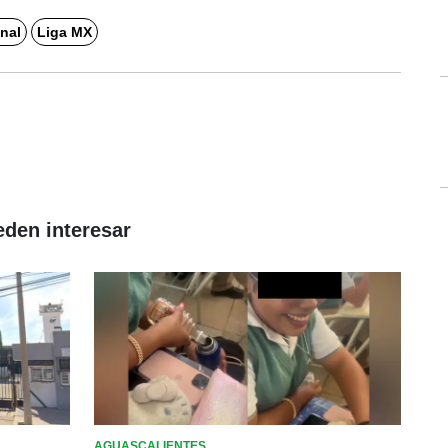
nal
Liga MX
eden interesar
AGUASCALIENTES