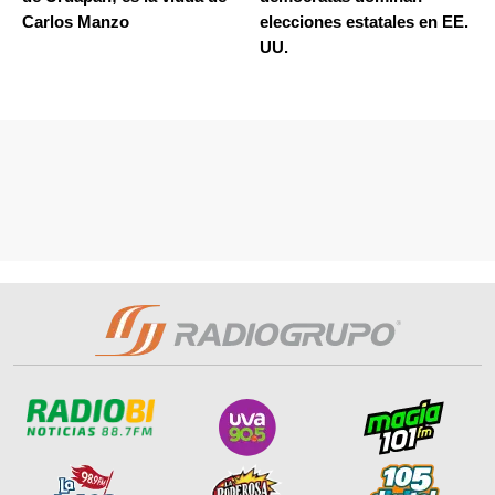
Carlos Manzo
elecciones estatales en EE.
UU.