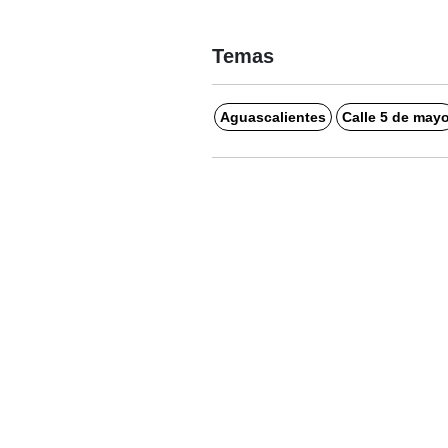
Temas
Aguascalientes
Calle 5 de may