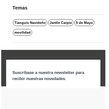
Temas
Tianguis Navideño
Jardín Carpio
5 de Mayo
movilidad