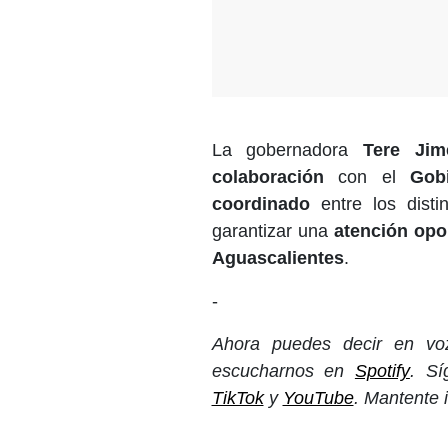
La gobernadora
Tere Jim
colaboración
con el
Gob
coordinado
entre los disti
garantizar una
atención opo
Aguascalientes
.
-
Ahora puedes decir en voz
escucharnos en
Spotify
. S
TikTok
y
YouTube
. Mantente 