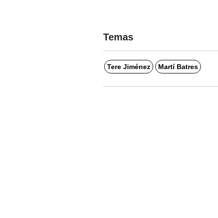
Temas
Tere Jiménez
Martí Batres