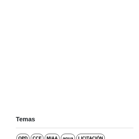
Temas
OPD
CCE
MIAA
agua
LICITACIÓN