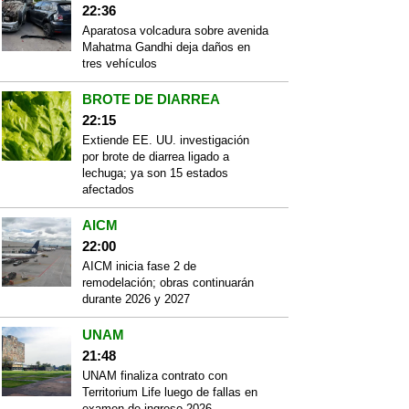
22:36
Aparatosa volcadura sobre avenida
Mahatma Gandhi deja daños en
tres vehículos
BROTE DE DIARREA
22:15
Extiende EE. UU. investigación
por brote de diarrea ligado a
lechuga; ya son 15 estados
afectados
AICM
22:00
AICM inicia fase 2 de
remodelación; obras continuarán
durante 2026 y 2027
UNAM
21:48
UNAM finaliza contrato con
Territorium Life luego de fallas en
examen de ingreso 2026