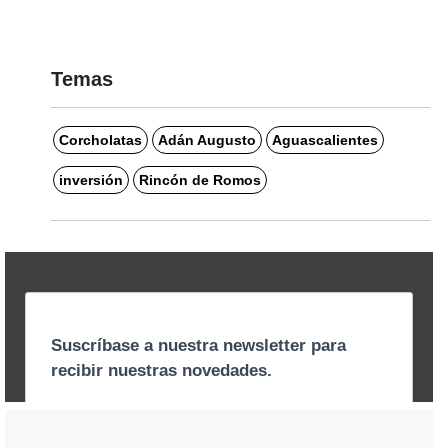
Temas
Corcholatas
Adán Augusto
Aguascalientes
inversión
Rincón de Romos