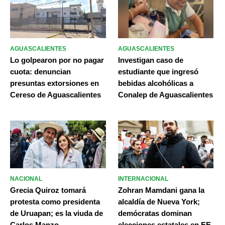
AGUASCALIENTES
AGUASCALIENTES
Lo golpearon por no pagar
Investigan caso de
cuota: denuncian
estudiante que ingresó
presuntas extorsiones en
bebidas alcohólicas a
Cereso de Aguascalientes
Conalep de Aguascalientes
NACIONAL
INTERNACIONAL
Grecia Quiroz tomará
Zohran Mamdani gana la
protesta como presidenta
alcaldía de Nueva York;
de Uruapan; es la viuda de
demócratas dominan
Carlos Manzo
elecciones estatales en EE.