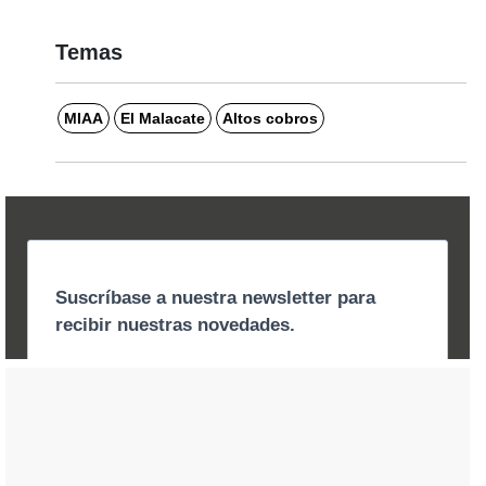
Temas
MIAA
El Malacate
Altos cobros