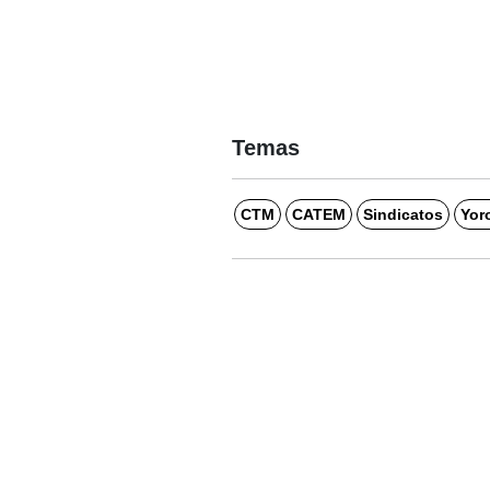
Temas
CTM
CATEM
Sindicatos
Yor