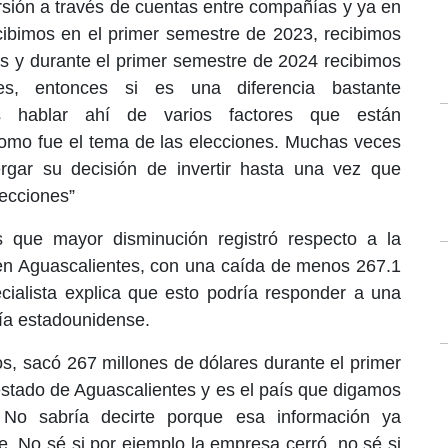
rsión a través de cuentas entre compañías y ya en
cibimos en el primer semestre de 2023, recibimos
es y durante el primer semestre de 2024 recibimos
es, entonces si es una diferencia bastante
s hablar ahí de varios factores que están
como fue el tema de las elecciones. Muchas veces
rgar su decisión de invertir hasta una vez que
lecciones”
s que mayor disminución registró respecto a la
 en Aguascalientes, con una caída de menos 267.1
cialista explica que esto podría responder a una
ía estadounidense.
s, sacó 267 millones de dólares durante el primer
estado de Aguascalientes y es el país que digamos
No sabría decirte porque esa información ya
e. No sé si por ejemplo la empresa cerró, no sé si