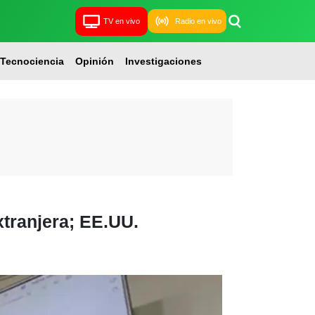
TV en vivo
Radio en vivo
Tecnociencia
Opinión
Investigaciones
xtranjera; EE.UU.